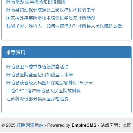
盱眙举办 医学检验知识培训班
盱眙县妇幼保健院通过二级医疗机构校验工作
国家援外疟疾防治技术培训班学员来盱眙参观
钱袋子紧，难招人，如何深挖潜力？盱眙县人民医院这么做
推荐资讯
盱眙县卫计委举办道德讲堂活动
盱眙县医院全面使用加热型手术床
盱眙县获省级大病医疗保险定额补助150万元
口腔CBCT落户盱眙县人民医院放射科
江苏将降低部分偏高医疗检验费
© 2025
盱眙网演示站
-
Powered by
EmpireCMS
- 站点声明：本网