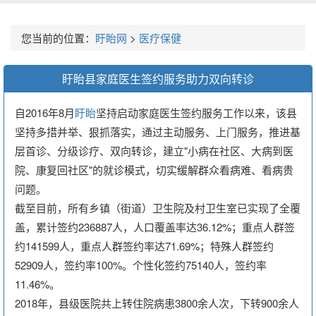
您当前的位置：
盱眙网
>
医疗保健
盱眙县家庭医生签约服务助力双向转诊
自2016年8月
盱眙
坚持启动家庭医生签约服务工作以来，该县
坚持多措并举、狠抓落实，通过主动服务、上门服务，推进基
层首诊、分级诊疗、双向转诊，建立"小病在社区、大病到医
院、康复回社区"的就诊模式，切实缓解群众看病难、看病贵
问题。
截至目前，所有乡镇（街道）卫生院及村卫生室已实现了全覆
盖，累计签约236887人，人口覆盖率达36.12%；重点人群签
约141599人，重点人群签约率达71.69%；特殊人群签约
52909人，签约率100%。个性化签约75140人，签约率
11.46%。
2018年，县级医院共上转住院病患3800余人次，下转900余人