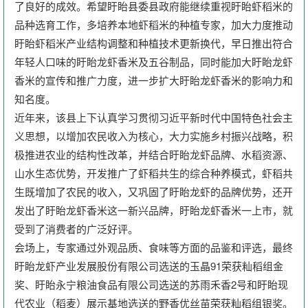
了良好的成效。希望盱眙县委县政府能继续重视盱眙虾稻米的
品种选育工作，多培养本地虾稻米的种植专家，加大力度推动
盱眙虾稻米产业结构调整和种植技术更新换代，早日推出符合
年轻人口味的盱眙龙虾香米及五谷制品，同时能加大盱眙龙虾
香米的宣传和推广力度，进一步扩大盱眙龙虾香米的影响力和
知名度。
近年来，该县上下认真学习贯彻习近平新时代中国特色社会主
义思想，以增加农民收入为核心，大力实施乡村振兴战略，积
极推进农业的结构性改革，并结合盱眙龙虾品牌、水稻资源、
山水生态优势，开发推广了虾稻共生的综合种养模式，虾稻共
生既增加了农民的收入，又巩固了盱眙龙虾的品牌优势，还开
发出了盱眙龙虾香米这一新兴品牌，盱眙龙虾香米一上市，就
受到了消费者的广泛好评。
会场上，专家通过外观品质、食味等方面的品鉴和评选，最终
盱眙龙虾产业发展股份有限公司选送的玉晶91荣获籼稻组金
奖、盱眙永宁粮油食品有限公司选送的苏雨禾香2号和盱眙现
代农业（稻麦）展示基地选送的野香优丝苗荣获籼稻组银奖。