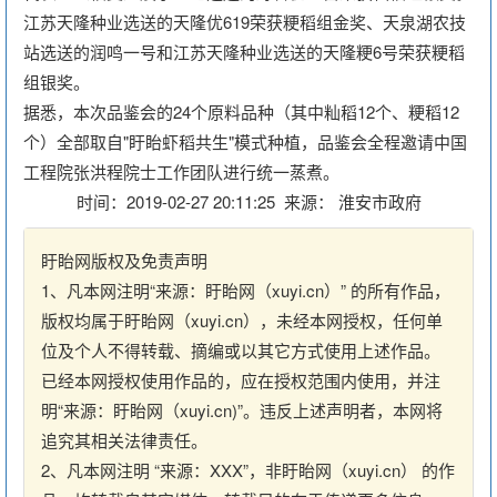
江苏天隆种业选送的天隆优619荣获粳稻组金奖、天泉湖农技
站选送的润鸣一号和江苏天隆种业选送的天隆粳6号荣获粳稻
组银奖。
据悉，本次品鉴会的24个原料品种（其中籼稻12个、粳稻12
个）全部取自"盱眙虾稻共生"模式种植，品鉴会全程邀请中国
工程院张洪程院士工作团队进行统一蒸煮。
时间：2019-02-27 20:11:25 来源： 淮安市政府
盱眙网版权及免责声明
1、凡本网注明“来源：盱眙网（xuyi.cn）” 的所有作品，
版权均属于盱眙网（xuyi.cn），未经本网授权，任何单
位及个人不得转载、摘编或以其它方式使用上述作品。
已经本网授权使用作品的，应在授权范围内使用，并注
明“来源：盱眙网（xuyi.cn)”。违反上述声明者，本网将
追究其相关法律责任。
2、凡本网注明 “来源：XXX”，非盱眙网（xuyi.cn） 的作